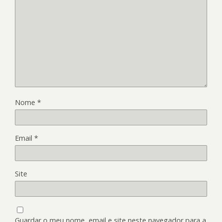
Nome
*
Email
*
Site
Guardar o meu nome, email e site neste navegador para a