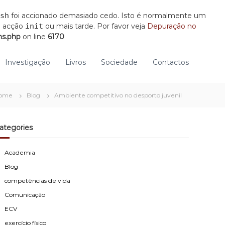
sh
foi accionado demasiado cedo. Isto é normalmente um
a acção
init
ou mais tarde. Por favor veja
Depuração no
ns.php
on line
6170
Investigação
Livros
Sociedade
Contactos
ome
Blog
Ambiente competitivo no desporto juvenil
ategories
Academia
Blog
competências de vida
Comunicação
ECV
exercício físico