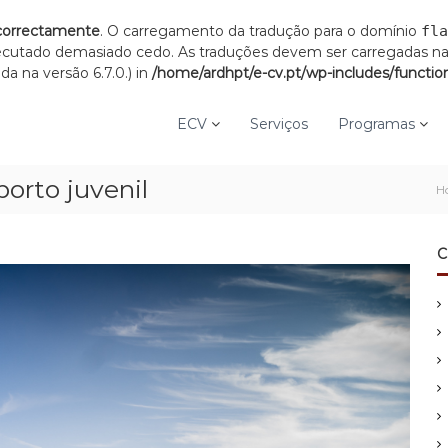
correctamente
. O carregamento da tradução para o domínio
fla
xecutado demasiado cedo. As traduções devem ser carregadas n
a na versão 6.7.0.) in
/home/ardhpt/e-cv.pt/wp-includes/functio
ECV
Serviços
Programas
orto juvenil
H
C