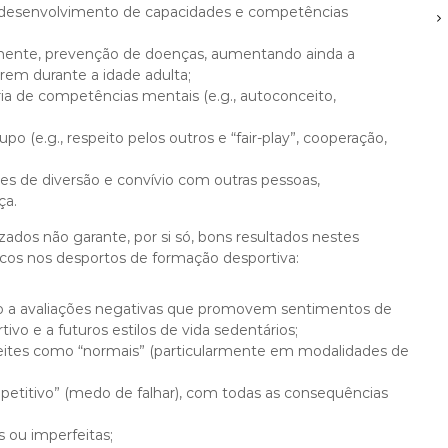
do desenvolvimento de capacidades e competências
temente, prevenção de doenças, aumentando ainda a
em durante a idade adulta;
a de competências mentais (e.g., autoconceito,
 (e.g., respeito pelos outros e “fair-play”, cooperação,
s de diversão e convívio com outras pessoas,
ça.
ados não garante, por si só, bons resultados nestes
cos nos desportos de formação desportiva:
o a avaliações negativas que promovem sentimentos de
o e a futuros estilos de vida sedentários;
tes como “normais” (particularmente em modalidades de
etitivo” (medo de falhar), com todas as consequências
 ou imperfeitas;