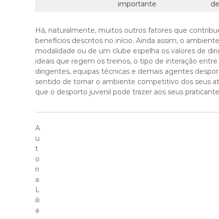
importante
de
Há, naturalmente, muitos outros fatores que contrib
benefícios descritos no início. Ainda assim, o ambie
modalidade ou de um clube espelha os valores de diri
ideais que regem os treinos, o tipo de interação entr
dirigentes, equipas técnicas e demais agentes desport
sentido de tornar o ambiente competitivo dos seus at
que o desporto juvenil pode trazer aos seus praticante
A
u
t
o
ri
a
L
ili
a