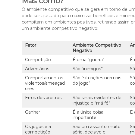
Mas como?
O ambiente competitivo que se gera em torno de um
pode ser ajustado para maximizar benefícios e minimiz
compitam em ambientes positivos, retirando assim p
um ambiente competitivo negativo:
Fator
Ambiente Competitivo
Am
Negativo
Competição
É uma “guerra”
É 
Adversários
São “inimigos”
Sã
Comportamentos
São “situações normais
Sã
violentos/ameaçad
do jogo”
co
ores
Erros dos árbitros
São sinais evidentes de
Sã
injustiça e “má fé”
co
Ganhar
É a única coisa
É 
importante
Os jogos e a
São um assunto muito
Sã
competição
sério, decisivo e
me