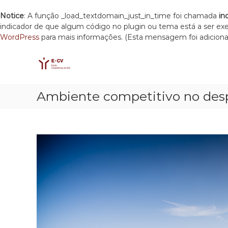
Notice
: A função _load_textdomain_just_in_time foi chamada
in
indicador de que algum código no plugin ou tema está a ser e
WordPress
para mais informações. (Esta mensagem foi adicionad
E
S
E
k
C
s
i
c
V
p
o
t
l
Ambiente competitivo no desp
o
a
c
C
o
o
n
m
t
p
e
e
n
t
t
ê
n
c
i
a