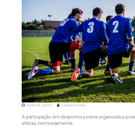
s
V
i
d
a
Junho 8, 2022
Liliana Fontes
A participação em desportos juvenis organizados pode
atletas, nomeadamente: