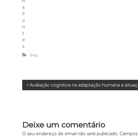
n
a
F
o
n
t
e
s
Blog
N
Avaliação cognitiva na adaptação humana a situaç
a
v
Deixe um comentário
e
O seu endereço de email não será publicado.
Campos 