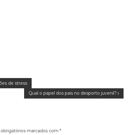
ões de stress
Qual o papel dos pais no desporto juvenil?
obrigatórios marcados com
*