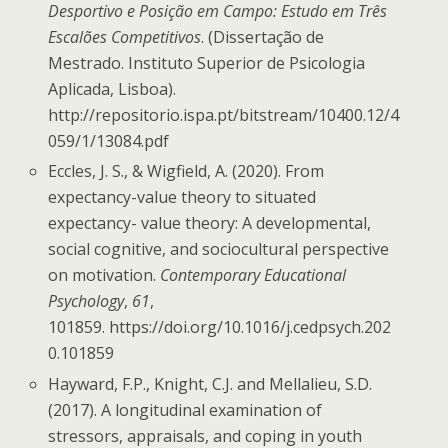
Desportivo e Posição em Campo: Estudo em Três
Escalões Competitivos
. (Dissertação de
Mestrado. Instituto Superior de Psicologia
Aplicada, Lisboa).
http://repositorio.ispa.pt/bitstream/10400.12/4
059/1/13084.pdf
Eccles, J. S., & Wigfield, A. (2020). From
expectancy-value theory to situated
expectancy- value theory: A developmental,
social cognitive, and sociocultural perspective
on motivation.
Contemporary Educational
Psychology
,
61
,
101859. https://doi.org/10.1016/j.cedpsych.202
0.101859
Hayward, F.P., Knight, C.J. and Mellalieu, S.D.
(2017). A longitudinal examination of
stressors, appraisals, and coping in youth