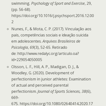
swimming
. Psychology of Sport and Exercise
, 29,
(pp. 56-68).
https://doi.org/10.1016/j.psychsport.2016.12.00
2
Nunes, F., & Mota, C. P. (2017). Vinculação aos
pais, competências sociais e ideação suicida
em adolescentes.
Arquivos Brasileiros de
Psicologia
,
69
(3), 52-65. Retirado
de: http://www.redalyc.org/articulo.oa?
id=229054050005
Olsson, L. F., Hill, A. P., Madigan, D. J., &
Woodley, G. (2020). Development of
perfectionism in junior athletes: Examination
of actual and perceived parental
perfectionism.
Journal of Sports Sciences, 38
(6),
669-
675
.
https://doi.org/10.1080/02640414.2020.17