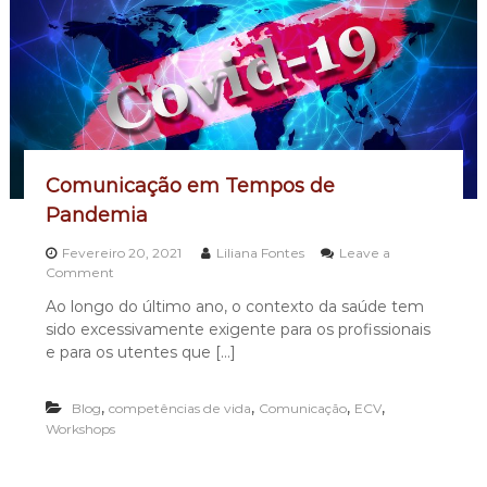
ã
o
n
o
d
e
s
p
o
r
Comunicação em Tempos de
t
Pandemia
o
c
Fevereiro 20, 2021
Liliana Fontes
Leave a
o
o
Comment
l
n
e
Ao longo do último ano, o contexto da saúde tem
C
t
sido excessivamente exigente para os profissionais
o
i
m
e para os utentes que […]
v
u
o
n
:
,
,
,
,
Blog
competências de vida
i
Comunicação
ECV
U
c
Workshops
m
a
a
ç
g
ã