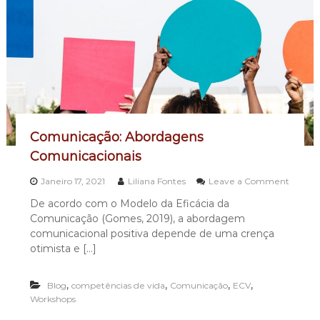
G
e
s
t
ã
o
d
e
C
o
n
Comunicação: Abordagens
f
Comunicacionais
l
i
Janeiro 17, 2021
Liliana Fontes
Leave a Comment
t
o
o
De acordo com o Modelo da Eficácia da
n
s
Comunicação (Gomes, 2019), a abordagem
C
o
comunicacional positiva depende de uma crença
m
otimista e […]
u
n
i
,
,
,
,
Blog
competências de vida
Comunicação
ECV
c
Workshops
a