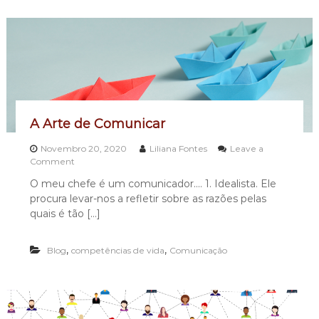
ç
ã
o
:
A
b
o
r
d
a
A Arte de Comunicar
g
e
Novembro 20, 2020
Liliana Fontes
Leave a
n
o
Comment
s
n
C
O meu chefe é um comunicador…. 1. Idealista. Ele
A
o
procura levar-nos a refletir sobre as razões pelas
A
m
r
quais é tão […]
u
t
n
e
i
,
,
Blog
competências de vida
d
Comunicação
c
e
a
C
c
o
i
m
o
u