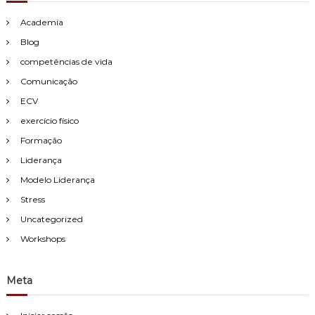
c
á
Academia
c
i
Blog
a
competências de vida
d
a
Comunicação
C
ECV
o
m
exercício físico
u
n
Formação
i
Liderança
c
a
Modelo Liderança
ç
Stress
ã
o
Uncategorized
Workshops
Meta