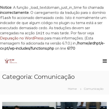
Notice
: A função _load_textdomain_just_in_time foi chamada
incorrectamente
. O carregamento da tradução para o domínio
flash
foi accionado demasiado cedo. Isto é normalmente um
indicador de que algum código no plugin ou tema está a ser
executado demasiado cedo. As traduções devem ser
carregadas na acção
init
ou mais tarde. Por favor veja
Depuração no WordPress
para mais informações. (Esta
mensagem foi adicionada na versão 6.7.0.) in
/home/ardhpt/e-
cv.pt/wp-includes/functions.php
on line
6170
S
k
E
E
s
i
C
c
p
V
o
t
Categoria:
Comunicação
l
o
a
c
C
o
o
Home
Comunicação
m
n
p
t
e
e
t