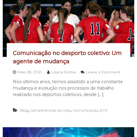
n
ê
t
n
c
i
a
s
V
i
d
a
Comunicação no desporto coletivo: Um
agente de mudança
Maio 28, 2021
Liliana Fontes
Leave a Comment
o
Nos últimos anos, temos assistido a uma constante
n
mudança e evolução nos processos de trabalho
C
o
realizado nos deportos coletivos, desde […]
m
u
,
,
,
n
Blog
competências de vida
Comunicação
ECV
i
c
a
ç