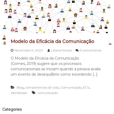
n
n
a
i
i
c
s
a
r
Modelo da Eficácia da Comunicação
Novembro 9, 2020
Liliana Fontes
3 comentários
e
O Modelo da Eficácia da Comunicação
m
(Gomes, 2019) sugere que os processos
M
o
comunicacionais se iniciam quando a pessoa avalia
d
um evento de desequilíbrio como excedendo […]
e
l
o
,
,
,
,
Blog
competências de vida
Comunicação
ECV
d
Workshops
comunicação
a
E
f
Categories
i