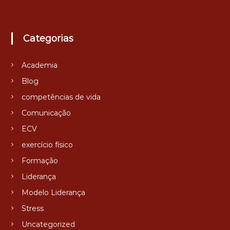
n
ê
t
n
c
i
Categorias
a
s
V
Academia
i
d
Blog
a
competências de vida
Comunicação
ECV
exercício físico
Formação
Liderança
Modelo Liderança
Stress
Uncategorized