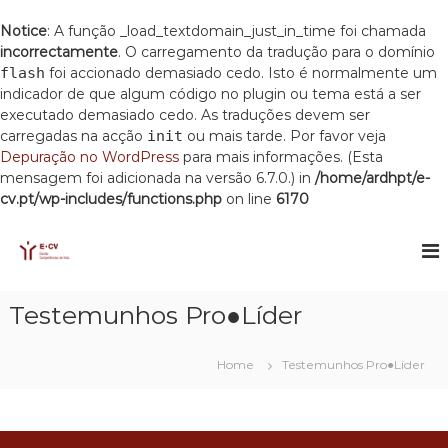
Notice
: A função _load_textdomain_just_in_time foi chamada
incorrectamente
. O carregamento da tradução para o domínio
flash
foi accionado demasiado cedo. Isto é normalmente um
indicador de que algum código no plugin ou tema está a ser
executado demasiado cedo. As traduções devem ser
carregadas na acção
init
ou mais tarde. Por favor veja
Depuração no WordPress
para mais informações. (Esta
mensagem foi adicionada na versão 6.7.0.) in
/home/ardhpt/e-
cv.pt/wp-includes/functions.php
on line
6170
S
k
E
E
s
i
C
c
p
V
o
t
Testemunhos Pro●Líder
l
o
a
c
C
o
o
Home
Testemunhos Pro●Líder
m
n
p
t
e
e
t