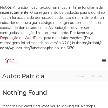
Notice
: A função _load_textdomain_just_in_time foi chamada
incorrectamente
. O carregamento da tradução para o domínio
flash
foi accionado demasiado cedo. Isto é normalmente um
indicador de que algum código no plugin ou tema está a ser
executado demasiado cedo. As traduções devem ser
carregadas na acção
init
ou mais tarde. Por favor veja
Depuração no WordPress
para mais informações. (Esta
mensagem foi adicionada na versão 6.7.0.) in
/home/ardhpt/e-
cv.pt/wp-includes/functions.php
on line
6170
S
k
E
E
s
i
C
c
p
V
o
t
Autor:
Patricia
l
Home
Patricia
o
a
c
C
o
o
Nothing Found
m
n
p
t
e
e
t
It seems we can’t find what you’re looking for. Perhaps