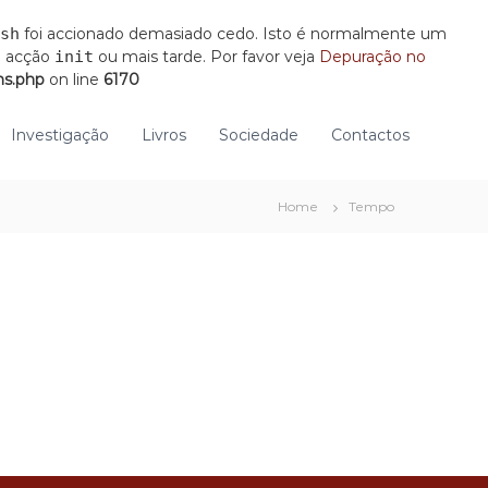
sh
foi accionado demasiado cedo. Isto é normalmente um
a acção
init
ou mais tarde. Por favor veja
Depuração no
ns.php
on line
6170
Investigação
Livros
Sociedade
Contactos
Home
Tempo