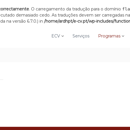
correctamente
. O carregamento da tradução para o domínio
fla
xecutado demasiado cedo. As traduções devem ser carregadas n
a na versão 6.7.0.) in
/home/ardhpt/e-cv.pt/wp-includes/functio
ECV
Serviços
Programas