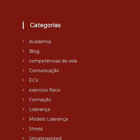
s
V
i
d
Categorias
a
Academia
Blog
competências de vida
Comunicação
ECV
exercício físico
Formação
Liderança
Modelo Liderança
Stress
Uncategorized