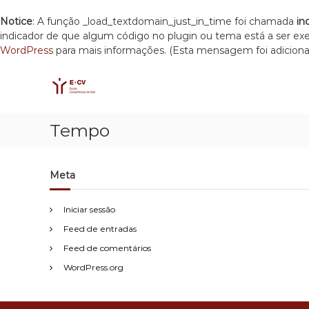
Notice
: A função _load_textdomain_just_in_time foi chamada
in
indicador de que algum código no plugin ou tema está a ser e
WordPress
para mais informações. (Esta mensagem foi adicionad
E
S
E
k
C
s
i
c
V
p
o
t
l
Tempo
o
a
c
C
o
o
Meta
n
m
t
p
e
e
Iniciar sessão
n
t
Feed de entradas
t
ê
Feed de comentários
n
c
WordPress.org
i
a