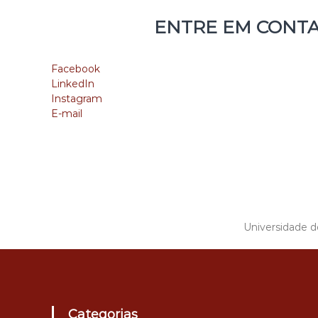
s
V
ENTRE EM CONTA
i
d
a
Facebook
LinkedIn
Instagram
E-mail
Universidade d
Categorias