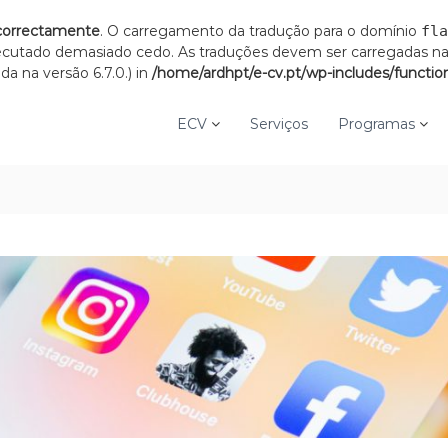
correctamente
. O carregamento da tradução para o domínio
fla
xecutado demasiado cedo. As traduções devem ser carregadas n
a na versão 6.7.0.) in
/home/ardhpt/e-cv.pt/wp-includes/functio
ECV
Serviços
Programas