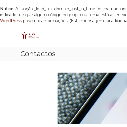
Notice
: A função _load_textdomain_just_in_time foi chamada
in
indicador de que algum código no plugin ou tema está a ser e
WordPress
para mais informações. (Esta mensagem foi adicionad
E
S
E
k
C
s
i
c
V
p
o
t
l
Contactos
o
a
c
C
o
o
n
m
t
p
e
e
n
t
t
ê
n
c
i
a