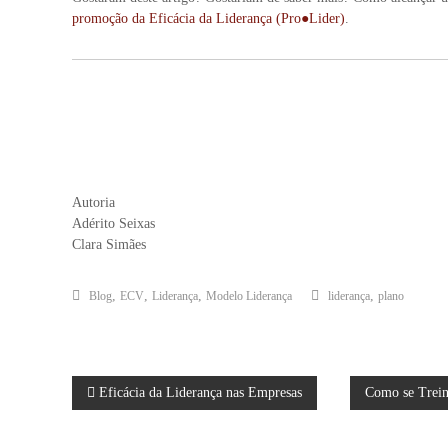
promoção da Eficácia da Liderança (Pro●Lider)
.
Autoria
Adérito Seixas
Clara Simães
,
,
,
,
Blog
ECV
Liderança
Modelo Liderança
liderança
plano
N
Eficácia da Liderança nas Empresas
Como se Trein
a