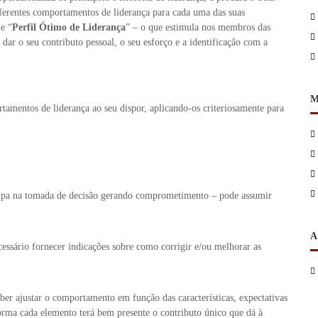
iferentes comportamentos de liderança para cada uma das suas
e “
Perfil Ótimo de Liderança
” – o que estimula nos membros das
ar o seu contributo pessoal, o seu esforço e a identificação com a
M
rtamentos de liderança ao seu dispor, aplicando-os criteriosamente para
uipa na tomada de decisão gerando comprometimento – pode assumir
A
ecessário fornecer indicações sobre como corrigir e/ou melhorar as
ber ajustar o comportamento em função das características, expectativas
orma cada elemento terá bem presente o contributo único que dá à