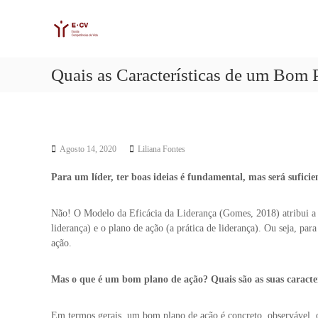
E
S
E
k
C
s
i
c
V
p
o
t
l
Quais as Características de um Bom 
o
a
c
C
o
o
n
m
t
p
Agosto 14, 2020
Liliana Fontes
e
e
n
t
Para um líder, ter boas ideias é fundamental, mas será suficie
t
ê
n
Não! O Modelo da Eficácia da Liderança (Gomes, 2018) atribui a ef
c
liderança) e o plano de ação (a prática de liderança). Ou seja, p
i
ação.
a
s
V
Mas o que é um bom plano de ação? Quais são as suas caracter
i
d
Em termos gerais, um bom plano de ação é concreto, observável, op