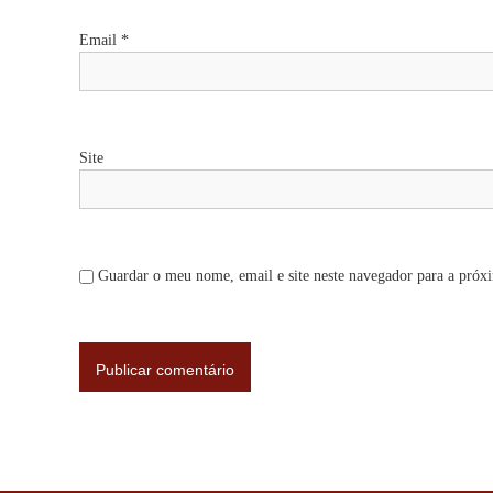
r
Email
*
t
i
Site
g
o
Guardar o meu nome, email e site neste navegador para a próx
s