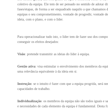
a
coletivo da equipa. Ele tem de ser pensado no sentido de adotar d
fases/etapas, de forma a ser enquadrado naquilo a que chamamos d
equipas o seu comprometimento, vontade de progredir, vontade de d
ideia, com o plano, e com o líder.
Para operacionalizar tudo isto, o líder tem de fazer uso dos compo
conseguir os efeitos desejados:
Visão
: pretende transmitir as ideias do líder à equipa.
Gestão ativa
: visa estimular o envolvimento dos membros da eq
uma relevância equivalente à da ideia em si.
Instrução:
se o intuito é fazer com que a equipa progrida, será n
capacidades de trabalho.
Individualização
: os membros da equipa não são todos iguais e sa
e necessidades de cada elemento da equipa é fundamental. Desta f