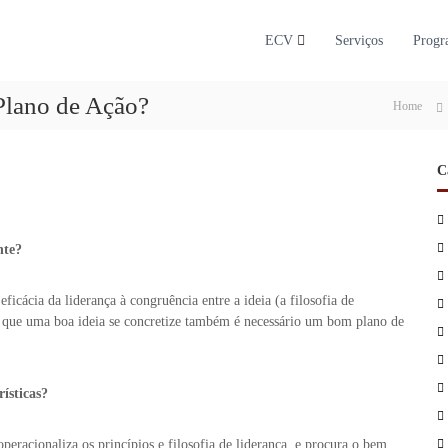
ECV
Serviços
Progr
Plano de Ação?
Home
C
nte?
icácia da liderança à congruência entre a ideia (a filosofia de
ara que uma boa ideia se concretize também é necessário um bom plano de
ísticas?
eracionaliza os princípios e filosofia de liderança, e procura o bem