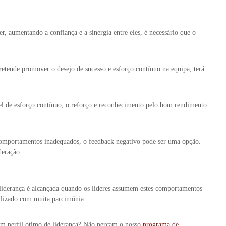
r, aumentando a confiança e a sinergia entre eles, é necessário que o
pretende promover o desejo de sucesso e esforço contínuo na equipa, terá
vel de esforço contínuo, o reforço e reconhecimento pelo bom rendimento
r comportamentos inadequados, o feedback negativo pode ser uma opção.
deração.
 liderança é alcançada quando os líderes assumem estes comportamentos
ilizado com muita parcimónia.
um perfil ótimo de liderança? Não percam o nosso
programa de