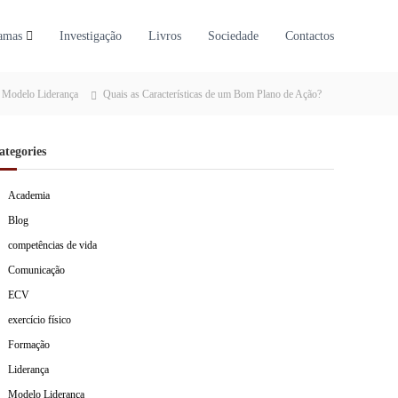
amas
Investigação
Livros
Sociedade
Contactos
Modelo Liderança
Quais as Características de um Bom Plano de Ação?
ategories
Academia
Blog
competências de vida
Comunicação
ECV
exercício físico
Formação
Liderança
Modelo Liderança