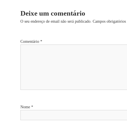
v
Deixe um comentário
e
O seu endereço de email não será publicado.
Campos obrigatório
g
Comentário
*
a
ç
ã
o
d
Nome
*
e
a