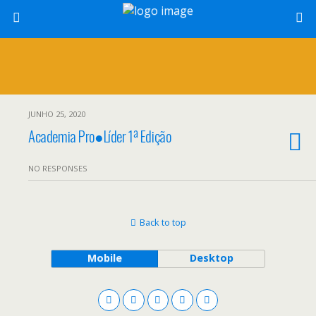
JUNHO 25, 2020
Academia Pro●Líder 1ª Edição
NO RESPONSES
Back to top
Mobile
Desktop