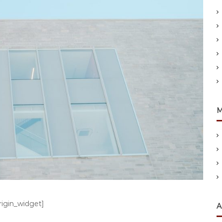
M
origin_widget]
A