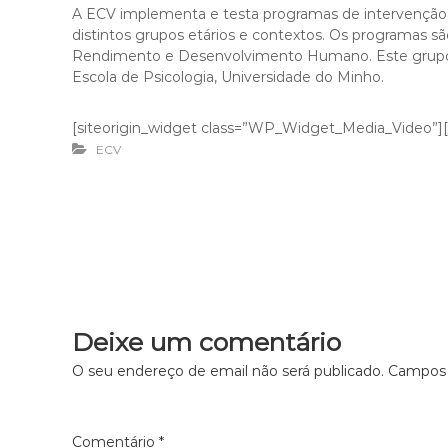
A ECV implementa e testa programas de intervenção
distintos grupos etários e contextos. Os programas s
Rendimento e Desenvolvimento Humano. Este grupo f
Escola de Psicologia, Universidade do Minho.
[siteorigin_widget class=”WP_Widget_Media_Video”]
ECV
N
a
v
Deixe um comentário
O seu endereço de email não será publicado.
Campos 
e
g
Comentário
*