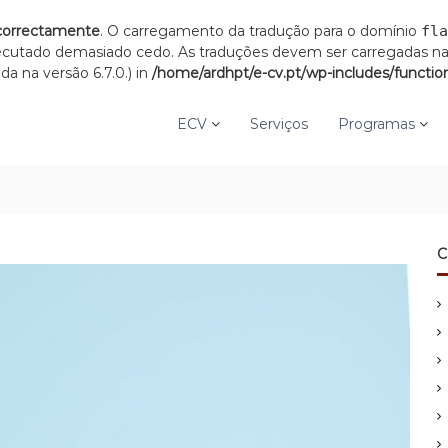
correctamente
. O carregamento da tradução para o domínio
fla
xecutado demasiado cedo. As traduções devem ser carregadas n
a na versão 6.7.0.) in
/home/ardhpt/e-cv.pt/wp-includes/functio
ECV
Serviços
Programas
C