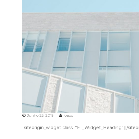
s
V
i
d
a
Junho 25, 2019
joaoc
[siteorigin_widget class=”FT_Widget_Heading”]
[/site