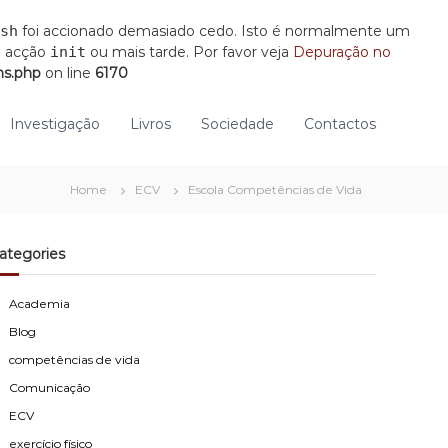
sh
foi accionado demasiado cedo. Isto é normalmente um
a acção
init
ou mais tarde. Por favor veja
Depuração no
ns.php
on line
6170
Investigação
Livros
Sociedade
Contactos
Home
ECV
Escola Competências de Vida
ategories
Academia
Blog
competências de vida
Comunicação
ECV
exercício físico