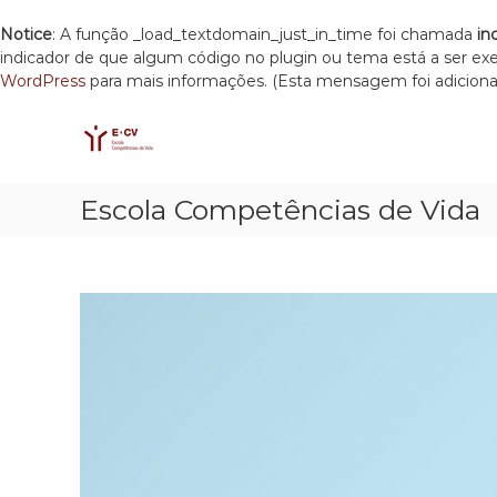
Notice
: A função _load_textdomain_just_in_time foi chamada
in
indicador de que algum código no plugin ou tema está a ser e
WordPress
para mais informações. (Esta mensagem foi adicionad
E
S
E
k
C
s
i
c
V
p
o
t
l
Escola Competências de Vida
o
a
c
C
o
o
n
m
t
p
e
e
n
t
t
ê
n
c
i
a