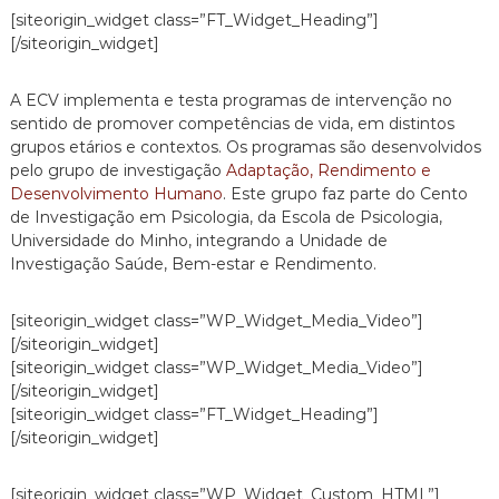
n
ê
[siteorigin_widget class=”FT_Widget_Heading”]
t
n
[/siteorigin_widget]
c
i
a
A ECV implementa e testa programas de intervenção no
s
sentido de promover competências de vida, em distintos
V
grupos etários e contextos. Os programas são desenvolvidos
i
d
pelo grupo de investigação
Adaptação, Rendimento e
a
Desenvolvimento Humano
. Este grupo faz parte do Cento
de Investigação em Psicologia, da Escola de Psicologia,
Universidade do Minho, integrando a Unidade de
Investigação Saúde, Bem-estar e Rendimento.
[siteorigin_widget class=”WP_Widget_Media_Video”]
[/siteorigin_widget]
[siteorigin_widget class=”WP_Widget_Media_Video”]
[/siteorigin_widget]
[siteorigin_widget class=”FT_Widget_Heading”]
[/siteorigin_widget]
[siteorigin_widget class=”WP_Widget_Custom_HTML”]