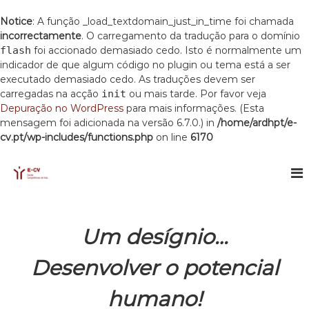
Notice
: A função _load_textdomain_just_in_time foi chamada
incorrectamente
. O carregamento da tradução para o domínio
flash
foi accionado demasiado cedo. Isto é normalmente um
indicador de que algum código no plugin ou tema está a ser
executado demasiado cedo. As traduções devem ser
carregadas na acção
init
ou mais tarde. Por favor veja
Depuração no WordPress
para mais informações. (Esta
mensagem foi adicionada na versão 6.7.0.) in
/home/ardhpt/e-
cv.pt/wp-includes/functions.php
on line
6170
S
k
E
E
s
i
C
c
p
V
o
t
l
o
a
Um desígnio…
c
C
o
o
Desenvolver o potencial
m
n
p
t
e
humano!
e
t