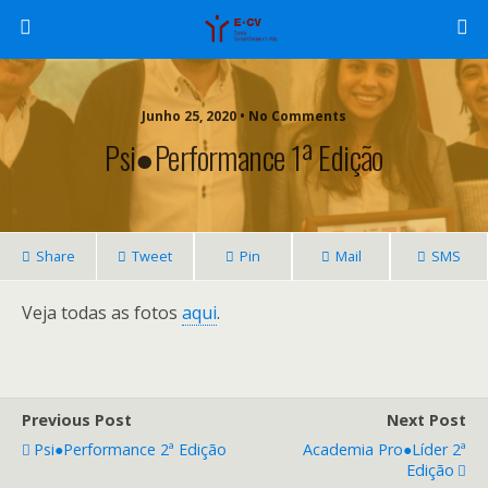
Junho 25, 2020 • No Comments
Psi●Performance 1ª Edição
Share
Tweet
Pin
Mail
SMS
Veja todas as fotos
aqui
.
Previous Post
Next Post
Psi●Performance 2ª Edição
Academia Pro●Líder 2ª
Edição