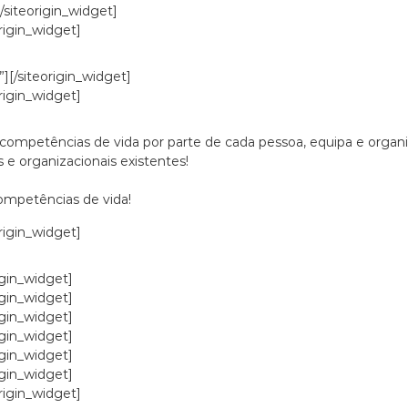
[/siteorigin_widget]
origin_widget]
”]
[/siteorigin_widget]
origin_widget]
ompetências de vida por parte de cada pessoa, equipa e organi
s e organizacionais existentes!
competências de vida!
origin_widget]
igin_widget]
igin_widget]
igin_widget]
igin_widget]
igin_widget]
igin_widget]
origin_widget]