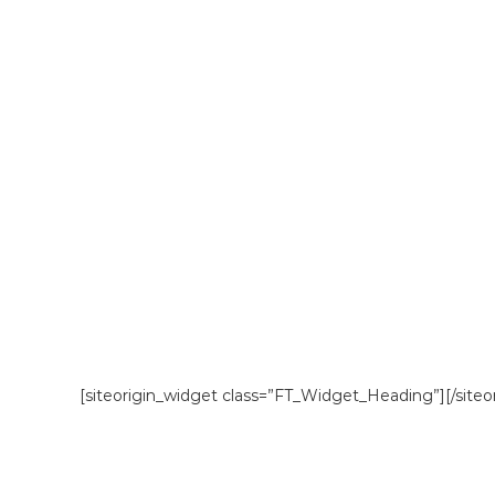
[siteorigin_widget class=”FT_Widget_Heading”]
[/site