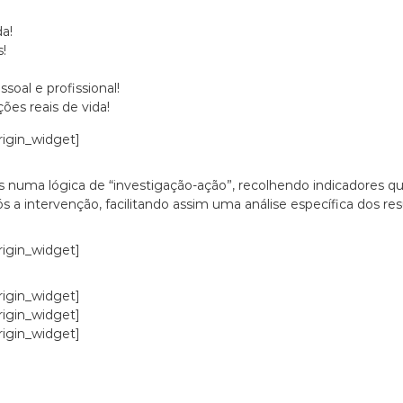
a!
s!
soal e profissional!
es reais de vida!
origin_widget]
 numa lógica de “investigação-ação”, recolhendo indicadores que 
s a intervenção, facilitando assim uma análise específica dos re
origin_widget]
origin_widget]
origin_widget]
origin_widget]