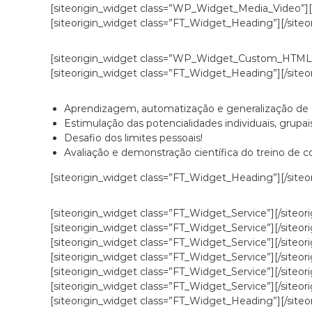
s
[siteorigin_widget class=”WP_Widget_Media_Video”]
V
[siteorigin_widget class=”FT_Widget_Heading”]
[/site
i
d
[siteorigin_widget class=”WP_Widget_Custom_HTML
a
[siteorigin_widget class=”FT_Widget_Heading”]
[/site
Aprendizagem, automatização e generalização de c
Estimulação das potencialidades individuais, grupai
Desafio dos limites pessoais!
Avaliação e demonstração científica do treino de 
[siteorigin_widget class=”FT_Widget_Heading”]
[/site
[siteorigin_widget class=”FT_Widget_Service”]
[/siteor
[siteorigin_widget class=”FT_Widget_Service”]
[/siteor
[siteorigin_widget class=”FT_Widget_Service”]
[/siteor
[siteorigin_widget class=”FT_Widget_Service”]
[/siteor
[siteorigin_widget class=”FT_Widget_Service”]
[/siteor
[siteorigin_widget class=”FT_Widget_Service”]
[/siteor
[siteorigin_widget class=”FT_Widget_Heading”]
[/site