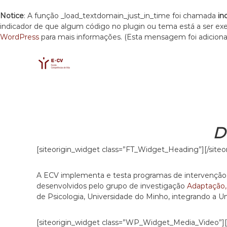
Notice
: A função _load_textdomain_just_in_time foi chamada
in
indicador de que algum código no plugin ou tema está a ser e
WordPress
para mais informações. (Esta mensagem foi adicionad
E
S
E
k
C
s
i
c
V
p
o
t
l
o
a
c
C
o
o
D
n
m
t
p
[siteorigin_widget class=”FT_Widget_Heading”]
[/site
e
e
n
t
t
A ECV implementa e testa programas de intervenção 
ê
desenvolvidos pelo grupo de investigação
n
Adaptação
de Psicologia, Universidade do Minho, integrando a 
c
i
a
[siteorigin_widget class=”WP_Widget_Media_Video”]