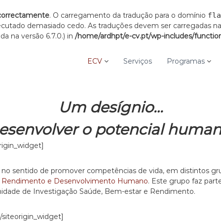
correctamente
. O carregamento da tradução para o domínio
fla
xecutado demasiado cedo. As traduções devem ser carregadas n
a na versão 6.7.0.) in
/home/ardhpt/e-cv.pt/wp-includes/functio
ECV
Serviços
Programas
Um desígnio…
esenvolver o potencial human
origin_widget]
no sentido de promover competências de vida, em distintos gru
, Rendimento e Desenvolvimento Humano
. Este grupo faz par
Unidade de Investigação Saúde, Bem-estar e Rendimento.
[/siteorigin_widget]