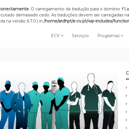
correctamente
. O carregamento da tradução para o domínio
fla
xecutado demasiado cedo. As traduções devem ser carregadas n
a na versão 6.7.0.) in
/home/ardhpt/e-cv.pt/wp-includes/functio
ECV
Serviços
Programas
C