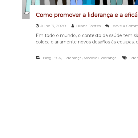
s
V
i
Como promover a liderança e a eficá
d
Julho 17, 2020
Liliana Fontes
Leave a Com
a
Em todo o mundo, o contexto da saúde tem s
coloca diariamente novos desafios às equipas, c
,
,
,
Blog
ECV
Liderança
Modelo Liderança
lide