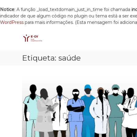
Notice
: A função _load_textdomain_just_in_time foi chamada
in
indicador de que algum código no plugin ou tema está a ser e
WordPress
para mais informações. (Esta mensagem foi adicionad
E
S
E
k
C
s
i
c
V
p
o
t
l
Etiqueta:
saúde
o
a
c
C
o
o
n
m
t
p
e
e
n
t
t
ê
n
c
i
a