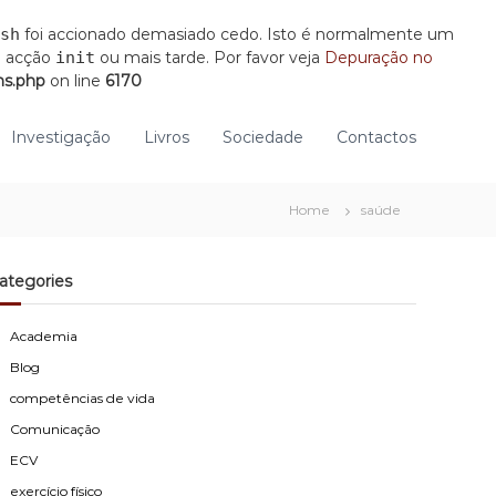
sh
foi accionado demasiado cedo. Isto é normalmente um
a acção
init
ou mais tarde. Por favor veja
Depuração no
ns.php
on line
6170
Investigação
Livros
Sociedade
Contactos
Home
saúde
ategories
Academia
Blog
competências de vida
Comunicação
ECV
exercício físico