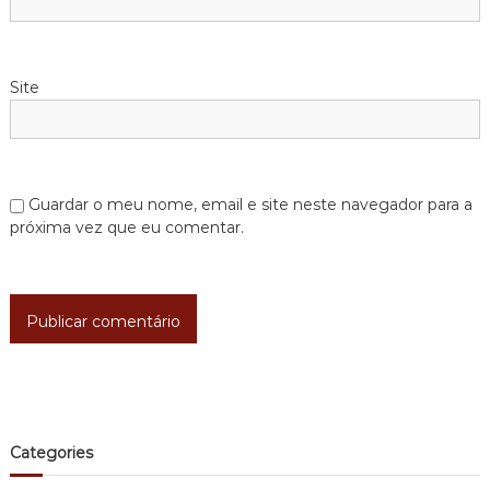
i
g
Site
o
s
Guardar o meu nome, email e site neste navegador para a
próxima vez que eu comentar.
Categories