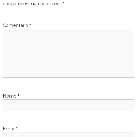
g
obrigatórios marcados com
*
a
Comentário
*
ç
ã
o
d
e
a
Nome
*
r
t
Email
*