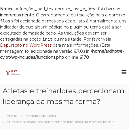
Notice
: A função _load_textdomain_just_in_time foi chamada
incorrectamente
. O carregamento da tradução para o domínio
flash
foi accionado demasiado cedo. Isto é normalmente um
indicador de que algum código no plugin ou tema está a ser
executado demasiado cedo. As traduções devem ser
carregadas na acção
init
ou mais tarde. Por favor veja
Depuração no WordPress
para mais informações. (Esta
mensagem foi adicionada na versão 6.7.0.) in
/home/ardhpt/e-
cv.pt/wp-includes/functions.php
on line
6170
S
k
E
E
s
i
C
c
p
V
o
t
Atletas e treinadores percecionam
l
o
a
c
liderança da mesma forma?
C
o
o
m
n
p
Home
Modelo Liderança
t
e
Atletas e treinadores percecionam liderança da mesma forma?
e
t