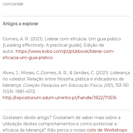
concordar.
Artigos a explorar
Gomes, A. R. (2021). Liderar com eficácia: Um guia prático
[Leading effectively: A practical guide]. Edição de
autor.
https://www.kobo.com/pt/pt/ebook/liderar-com-
eficacia-um-guia-pratico
Alves, J., Morais, C.,Gomes, A. R., & Simães, C. (2021). Liderança
no voleibol: Relação entre filosofia, prática e indicadores de
liderança.
Coleção Pesquisa em Educação Física
,
20
(1), 153-161.
ISSN: 1981-4313.
http://repositorium.sdum.uminho.pt/handle/1822/70516
Gostaram deste artigo? Gostariam de saber mais sobre a
utilização destes comportamentos e como potenciar a
eficácia da liderança? Não perca o nosso
ciclo de Workshops